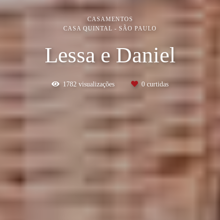
CASAMENTOS
CASA QUINTAL - SÃO PAULO
Lessa e Daniel
1782
visualizações
0
curtidas