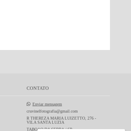
CONTATO
Enviar mensagem
cruvinelfotografia@gmail.com
R THEREZA MARIA LUIZETTO, 276 -
VILA SANTA LUZIA
TABOAO DA SERRA / SP