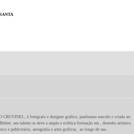
 SANTA
RUVINEL, é fotógrafo e designer gráfico, paulistano nascido e criado no
 Belém, seu talento se deve a ampla e eclética formação em , desenho artístico
nico e publicitário, aerografia e artes gráficas, ao longo de sua...